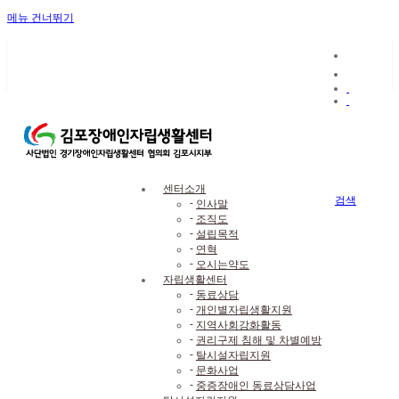
메뉴 건너뛰기
로그인
회원가입
로그인
센터소개
로그인 유지
검색
-
인사말
ID/PW 찾기
|
회원가입
-
조직도
×
-
설립목적
-
연혁
LANGUAGE : 한국어
-
오시는약도
자립생활센터
닫기
-
동료상담
-
개인별자립생활지원
-
지역사회강화활동
빠른 서비스를
-
권리구제 침해 및 차별예방
안내해드립니다
-
탈시설자립지원
-
문화사업
Quick Menu
-
중증장애인 동료상담사업