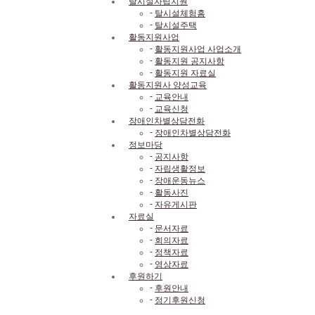
탈시설자립지원
-
탈시설체험홈
소개
-
탈시설주택
활동지원사업
오시는약도
-
활동지원사업 사업소개
-
활동지원 공지사항
자유게시판
-
활동지원 자료실
활동지원사 양성교육
자료실
-
교육안내
-
교육신청
후원하기
장애인차별상담전화
-
장애인차별상담전화
정보마당
공지사항
+ 더보기
-
공지사항
-
자립생활정보
26년 10차 중증장애인 근로지원인...
2026.07.31
-
장애운동뉴스
[안내] 시설 수용에 저항한 故 김...
2026.07.27
-
활동사진
-
자유게시판
황정용 열사 7주기 묘소참배
2026.07.08
자료실
2026년 2분기 소식지 <함께쓰...
2026.07.06
-
문서자료
2026년 9차 중증장애인 근로지원...
2026.06.26
-
회의자료
2026년 8차 중증장애인 근로지원...
2026.06.26
-
정책자료
-
영상자료
활동지원공지사항
후원하기
+ 더보기
-
후원안내
-
정기후원신청