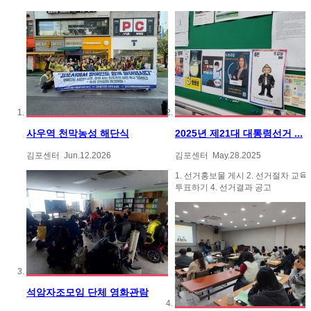
사우역 천막농성 해단식
2025년 제21대 대통령선거 ...
김포센터
Jun.12.2026
김포센터
May.28.2025
1. 선거홍보물 게시 2. 선거절차 교육 3
투표하기 4. 선거결과 공고
석암자조모임 단체 영화관람