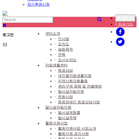
정기후원신청
로그인
회원가입
센터소개
로그인
-
인사말
-
조직도
-
설립목적
-
연혁
-
오시는약도
자립생활센터
-
동료상담
-
개인별자립생활지원
-
지역사회강화활동
-
권리구제 침해 및 차별예방
-
탈시설자립지원
-
문화사업
-
중증장애인 동료상담사업
탈시설자립지원
-
탈시설체험홈
-
탈시설주택
활동지원사업
-
활동지원사업 사업소개
-
활동지원 공지사항
-
활동지원 자료실