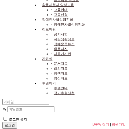
활동지원사 양성교육
-
교육안내
-
교육신청
장애인차별상담전화
-
장애인차별상담전화
정보마당
-
공지사항
-
자립생활정보
-
장애운동뉴스
-
활동사진
-
자유게시판
자료실
-
문서자료
-
회의자료
-
정책자료
-
영상자료
후원하기
-
후원안내
-
정기후원신청
로그인 유지
ID/PW 찾기
|
회원가입