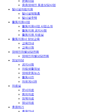
문화사업
중증장애인 동료상담사업
탈시설자립지원
탈시설체험홈
탈시설주택
활동지원사업
활동지원사업 사업소개
활동지원 공지사항
활동지원 자료실
활동지원사 양성교육
교육안내
교육신청
장애인차별상담전화
장애인차별상담전화
정보마당
공지사항
자립생활정보
장애운동뉴스
활동사진
자유게시판
자료실
문서자료
회의자료
정책자료
영상자료
후원하기
후원안내