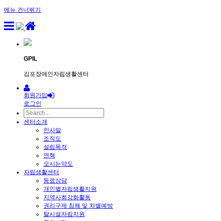
메뉴 건너뛰기
Sketchbook5, 스케치북5
GPIL
김포장애인자립생활센터
회원가입
Sketchbook5, 스케치북5
로그인
센터소개
인사말
조직도
설립목적
연혁
오시는약도
자립생활센터
동료상담
개인별자립생활지원
지역사회강화활동
권리구제 침해 및 차별예방
탈시설자립지원